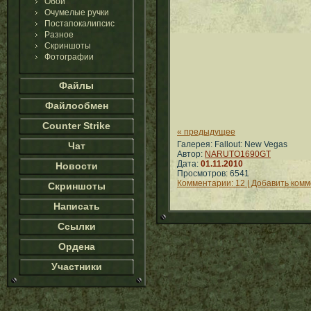
Обои
Очумелые ручки
Постапокалипсис
Разное
Скриншоты
Фотографии
Файлы
Файлообмен
Counter Strike
« предыдущее
Галерея: Fallout: New Vegas
Чат
Автор:
NARUTO1690GT
Дата:
01.11.2010
Новости
Просмотров: 6541
Комментарии: 12 | Добавить ком
Скриншоты
Написать
Ссылки
Ордена
Участники