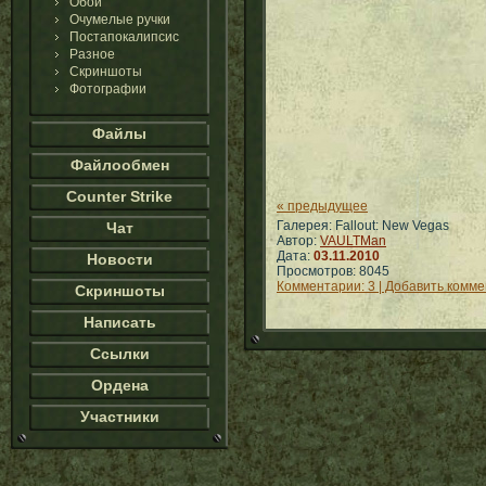
Обои
Очумелые ручки
Постапокалипсис
Разное
Скриншоты
Фотографии
Файлы
Файлообмен
Counter Strike
« предыдущее
Галерея: Fallout: New Vegas
Чат
Автор:
VAULTMan
Дата:
03.11.2010
Новости
Просмотров: 8045
Комментарии: 3 | Добавить комм
Скриншоты
Написать
Ссылки
Ордена
Участники