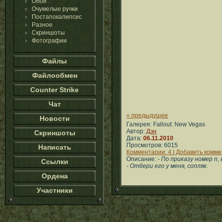
Обои
Очумелые ручки
Постапокалипсис
Разное
Скриншоты
Фотографии
Файлы
Файлообмен
Counter Strike
Чат
« предыдущее
Новости
Галерея: Fallout: New Vegas
Автор:
Дэн
Скриншоты
Дата:
06.11.2010
Просмотров: 6015
Написать
Комментарии: 4 | Добавить комм
Описание:
- По приказу номер n
Ссылки
- Отбери его у меня, сопляк.
Ордена
Участники