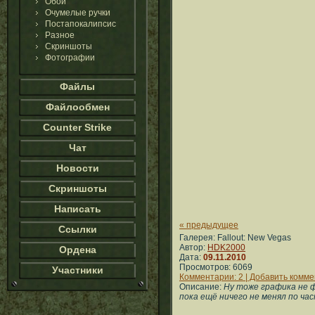
Обои
Очумелые ручки
Постапокалипсис
Разное
Скриншоты
Фотографии
Файлы
Файлообмен
Counter Strike
Чат
Новости
Скриншоты
Написать
« предыдущее
Ссылки
Галерея: Fallout: New Vegas
Автор:
HDK2000
Ордена
Дата:
09.11.2010
Просмотров: 6069
Участники
Комментарии: 2 | Добавить комм
Описание:
Ну тоже графика не ф
пока ещё ничего не менял по ча