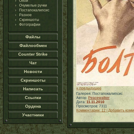
Обои
Очумелые ручки
Постапокалипсис
Разное
Скриншоты
Фотографии
Файлы
Файлообмен
Counter Strike
Чат
Новости
Скриншоты
« предыдущее
Написать
Галерея: Постапокалипсис
Ссылки
Автор:
Peacewalker
Дата:
11.11.2010
Ордена
Просмотров: 7311
Комментарии: 12 | Добавить ком
Участники