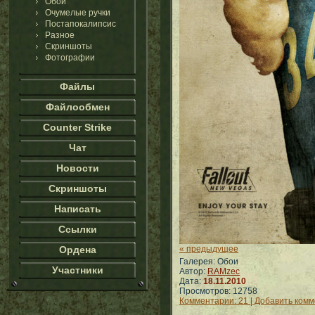
Обои
Очумелые ручки
Постапокалипсис
Разное
Скриншоты
Фотографии
Файлы
Файлообмен
Counter Strike
Чат
Новости
Скриншоты
Написать
Ссылки
Ордена
« предыдущее
Галерея: Обои
Участники
Автор:
RAMzec
Дата:
18.11.2010
Просмотров: 12758
Комментарии: 21 | Добавить ком