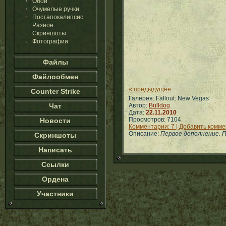
Обои
Очумелые ручки
Постапокалипсис
Разное
Скриншоты
Фотографии
Файлы
Файлообмен
« предыдущее
Counter Strike
Галерея: Fallout: New Vegas
Чат
Автор:
Bulldog
Дата:
22.11.2010
Просмотров: 7104
Новости
Комментарии: 7 | Добавить комм
Описание:
Первое дополнение. 
Скриншоты
Написать
Ссылки
Ордена
Участники