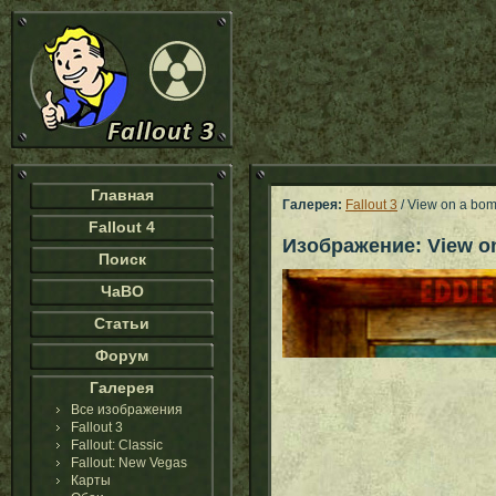
Главная
Галерея:
Fallout 3
/ View on a bom
Fallout 4
Изображение: View on
Поиск
ЧаВО
Статьи
Форум
Галерея
Все изображения
Fallout 3
Fallout: Classic
Fallout: New Vegas
Карты