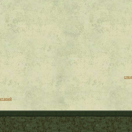
сле
ентарий