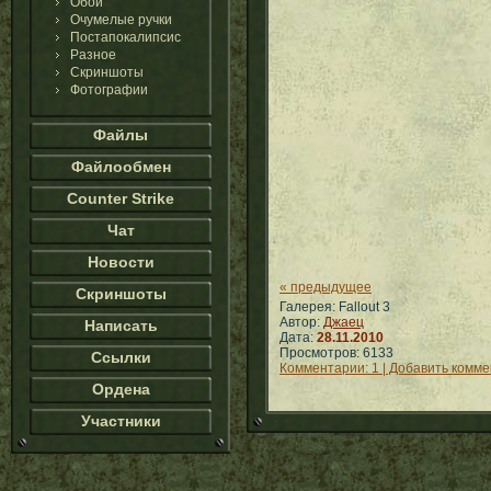
Обои
Очумелые ручки
Постапокалипсис
Разное
Скриншоты
Фотографии
Файлы
Файлообмен
Counter Strike
Чат
Новости
« предыдущее
Скриншоты
Галерея: Fallout 3
Автор:
Джаец
Написать
Дата:
28.11.2010
Просмотров: 6133
Ссылки
Комментарии: 1 | Добавить комм
Ордена
Участники