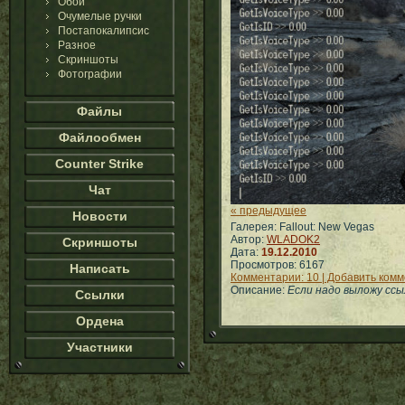
Обои
Очумелые ручки
Постапокалипсис
Разное
Скриншоты
Фотографии
Файлы
Файлообмен
Counter Strike
Чат
« предыдущее
Новости
Галерея: Fallout: New Vegas
Автор:
WLADOK2
Скриншоты
Дата:
19.12.2010
Просмотров: 6167
Написать
Комментарии: 10 | Добавить ком
Описание:
Если надо выложу ссыл
Ссылки
Ордена
Участники