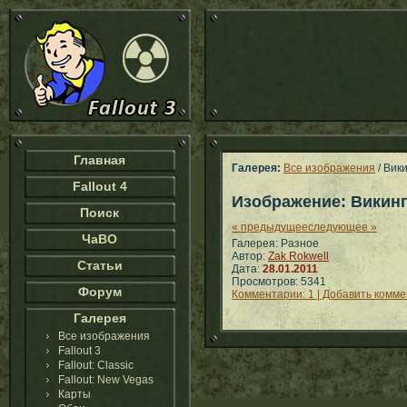
Главная
Галерея:
Все изображения
/ Вик
Fallout 4
Изображение: Викин
Поиск
« предыдущее
следующее »
ЧаВО
Галерея: Разное
Автор:
Zak Rokwell
Статьи
Дата:
28.01.2011
Просмотров: 5341
Форум
Комментарии: 1 | Добавить комм
Галерея
Все изображения
Fallout 3
Fallout: Classic
Fallout: New Vegas
Карты