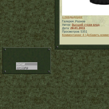
« предыдущее
Галерея: Разное
Автор:
Высший страж влад
Дата:
28.01.2011
Просмотров: 5351
Комментарии: 4 | Добавить комм