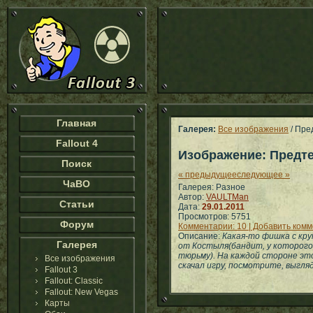
Главная
Галерея:
Все изображения
/ Пре
Fallout 4
Изображение: Предт
Поиск
« предыдущее
следующее »
ЧаВО
Галерея: Разное
Автор:
VAULTMan
Статьи
Дата:
29.01.2011
Просмотров: 5751
Форум
Комментарии: 10 | Добавить ком
Описание:
Какая-то фишка с кру
Галерея
от Костыля(бандит, у которого
тюрьму). На каждой стороне эт
Все изображения
скачал игру, посмотрите, выгля
Fallout 3
Fallout: Classic
Fallout: New Vegas
Карты