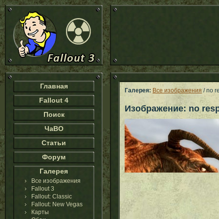
Главная
Галерея:
Все изображения
/ no r
Fallout 4
Изображение: no res
Поиск
ЧаВО
Статьи
Форум
Галерея
Все изображения
Fallout 3
Fallout: Classic
Fallout: New Vegas
Карты