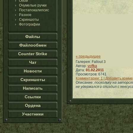
Обои
Очумелые ручки
Постапокалипсис
Разное
Скриншоты
Фотографии
Файлы
Файлообмен
Counter Strike
« предыдущее
Галерея: Fallout 3
Чат
Автор:
voffka
Дата:
01.02.2011
Новости
Просмотров: 6741
Комментарии: 1 | Добавить комм
Скриншоты
Описание:
поскольку на авторст
не удержался и спиздил с нексус
Написать
Ссылки
Ордена
Участники