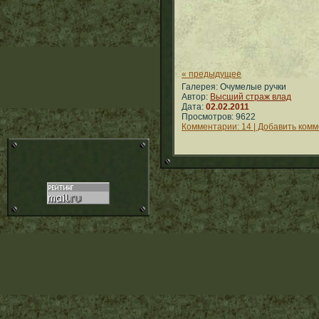
« предыдущее
Галерея: Очумелые ручки
Автор:
Высший страж влад
Дата:
02.02.2011
Просмотров: 9622
Комментарии: 14 | Добавить ком