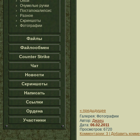
Обои
Очумелые ручки
Постапокалипсис
Разное
Скриншоты
Фотографии
Файлы
Файлообмен
Counter Strike
Чат
Новости
Скриншоты
Написать
Ссылки
Ордена
« предыдущее
Галерея: Фотографии
Участники
Автор:
Джаец
Дата:
06.02.2011
Просмотров: 6720
Комментарии: 3 | Добавить комм