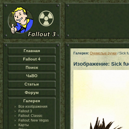
Главная
Галерея:
Очумелые ручки
/ Sick f
Fallout 4
Изображение: Sick fu
Поиск
ЧаВО
Статьи
Форум
Галерея
Все изображения
Fallout 3
Fallout: Classic
Fallout: New Vegas
Карты