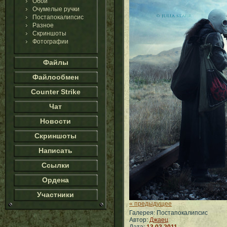
Обои
Очумелые ручки
Постапокалипсис
Разное
Скриншоты
Фотографии
Файлы
Файлообмен
Counter Strike
Чат
Новости
Скриншоты
Написать
Ссылки
Ордена
Участники
« предыдущее
Галерея: Постапокалипсис
Автор:
Джаец