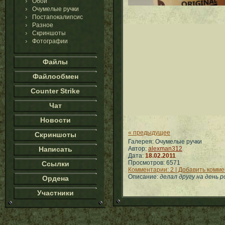
Обои
Очумелые ручки
Постапокалипсис
Разное
Скриншоты
Фотографии
Файлы
Файлообмен
Counter Strike
Чат
Новости
« предыдущее
Скриншоты
Галерея: Очумелые ручки
Написать
Автор:
alexman312
Дата:
18.02.2011
Просмотров: 6571
Ссылки
Комментарии: 2 | Добавить комм
Описание:
делал другу на день р
Ордена
Участники