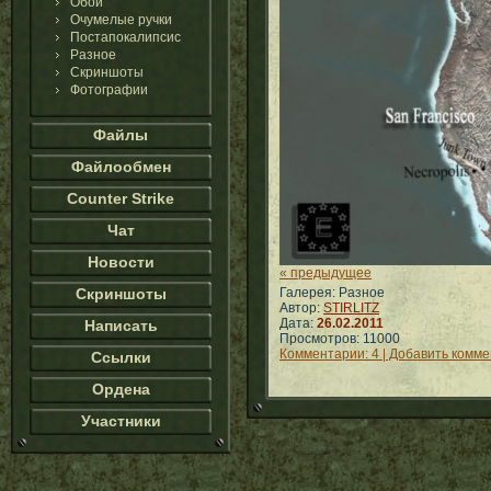
Обои
Очумелые ручки
Постапокалипсис
Разное
Скриншоты
Фотографии
Файлы
Файлообмен
Counter Strike
Чат
Новости
« предыдущее
Скриншоты
Галерея: Разное
Автор:
STIRLITZ
Дата:
26.02.2011
Написать
Просмотров: 11000
Комментарии: 4 | Добавить комм
Ссылки
Ордена
Участники