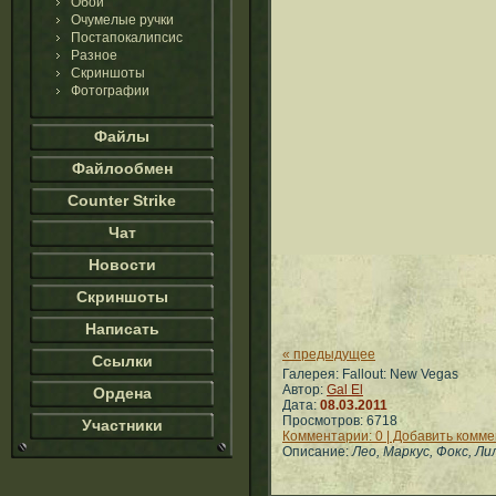
Обои
Очумелые ручки
Постапокалипсис
Разное
Скриншоты
Фотографии
Файлы
Файлообмен
Counter Strike
Чат
Новости
Скриншоты
Написать
« предыдущее
Ссылки
Галерея: Fallout: New Vegas
Автор:
Gal El
Ордена
Дата:
08.03.2011
Просмотров: 6718
Участники
Комментарии: 0 | Добавить комм
Описание:
Лео, Маркус, Фокс, Ли