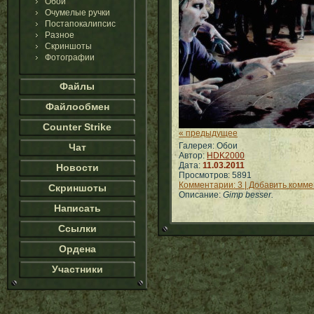
Обои
Очумелые ручки
Постапокалипсис
Разное
Скриншоты
Фотографии
Файлы
Файлообмен
Counter Strike
« предыдущее
Галерея: Обои
Чат
Автор:
HDK2000
Дата:
11.03.2011
Новости
Просмотров: 5891
Комментарии: 3 | Добавить комм
Скриншоты
Описание:
Gimp besser.
Написать
Ссылки
Ордена
Участники