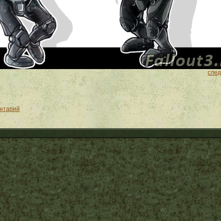
сле
ентарий