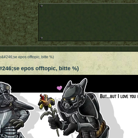
b&#246;se epos offtopic, bitte %)
46;se epos offtopic, bitte %)