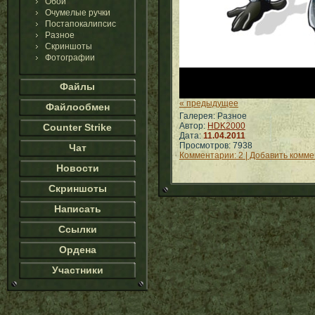
Обои
Очумелые ручки
Постапокалипсис
Разное
Скриншоты
Фотографии
Файлы
« предыдущее
Файлообмен
Галерея: Разное
Автор:
HDK2000
Counter Strike
Дата:
11.04.2011
Просмотров: 7938
Чат
Комментарии: 2 | Добавить комм
Новости
Скриншоты
Написать
Ссылки
Ордена
Участники