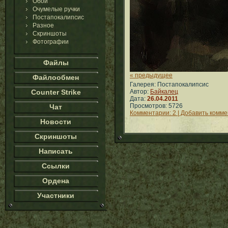
Обои
Очумелые ручки
Постапокалипсис
Разное
Скриншоты
Фотографии
Файлы
« предыдущее
Файлообмен
Галерея: Постапокалипсис
Counter Strike
Автор:
Байкалец
Дата:
26.04.2011
Просмотров: 5726
Чат
Комментарии: 2 | Добавить комм
Новости
Скриншоты
Написать
Ссылки
Ордена
Участники