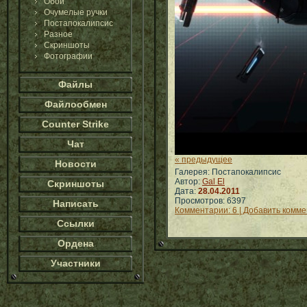
Обои
Очумелые ручки
Постапокалипсис
Разное
Скриншоты
Фотографии
Файлы
Файлообмен
Counter Strike
Чат
« предыдущее
Новости
Галерея: Постапокалипсис
Автор:
Gal El
Скриншоты
Дата:
28.04.2011
Просмотров: 6397
Написать
Комментарии: 6 | Добавить комм
Ссылки
Ордена
Участники