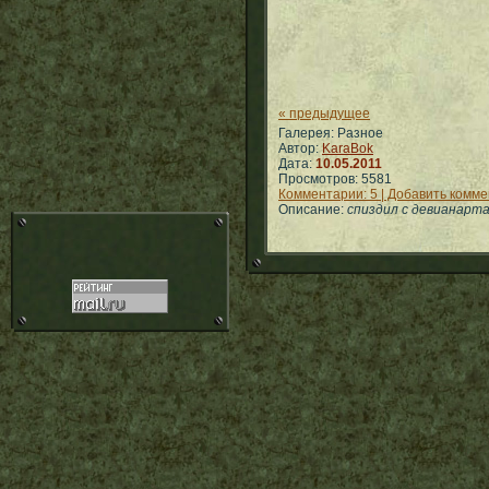
« предыдущее
Галерея: Разное
Автор:
KaraBok
Дата:
10.05.2011
Просмотров: 5581
Комментарии: 5 | Добавить комм
Описание:
спиздил с девианарт