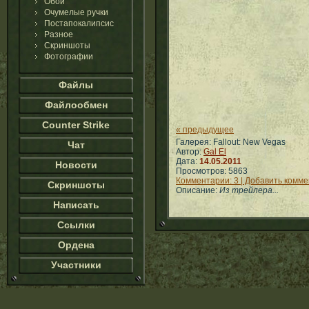
Обои
Очумелые ручки
Постапокалипсис
Разное
Скриншоты
Фотографии
Файлы
Файлообмен
Counter Strike
« предыдущее
Галерея: Fallout: New Vegas
Чат
Автор:
Gal El
Дата:
14.05.2011
Новости
Просмотров: 5863
Комментарии: 3 | Добавить комм
Скриншоты
Описание:
Из трейлера...
Написать
Ссылки
Ордена
Участники