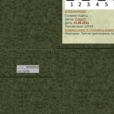
« предыдущее
Галерея: Карты
Автор:
ПАШАР
Дата:
21.06.2011
Просмотров: 10593
Комментарии: 4 | Добавить комм
Описание:
Тут не прописанны ло