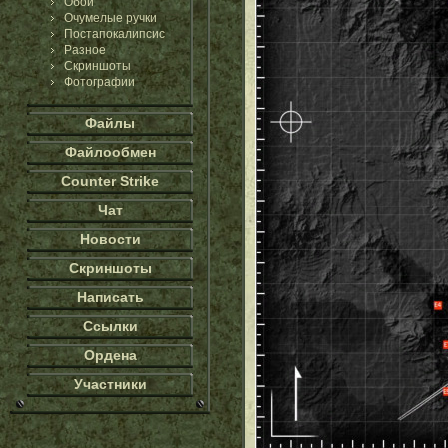
Обои
Очумелые ручки
Постапокалипсис
Разное
Скриншоты
Фотографии
Файлы
Файлообмен
Counter Strike
Чат
Новости
Скриншоты
Написать
Ссылки
Ордена
Участники