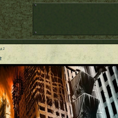
од 2
2