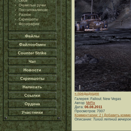
Обои
Очумелые ручки
Постапокалипсис
Разное
Скриншоты
Фотографии
Файлы
Файлообмен
Counter Strike
Чат
Новости
Скриншоты
Написать
« предыдущее
Ссылки
Галерея: Fallout: New Vegas
Автор:
MrFix
Ордена
Дата:
06.08.2011
Просмотров: 7007
Участники
Комментарии: 2 | Добавить комм
Описание:
Тихий летний вечерок