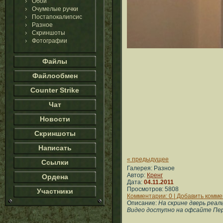
Обои
Очумелые ручки
Постапокалипсис
Разное
Скриншоты
Фотографии
Файлы
Файлообмен
Counter Strike
Чат
Новости
Скриншоты
Написать
« предыдущее
Ссылки
Галерея: Разное
Автор:
Кренг
Ордена
Дата:
04.11.2011
Просмотров: 5808
Участники
Комментарии: 0 | Добавить комм
Описание:
На скрине дверь реал
Видео доступно на офсайте Перв