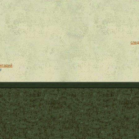
сле
ентарий
t