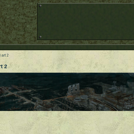
 art 2
t 2