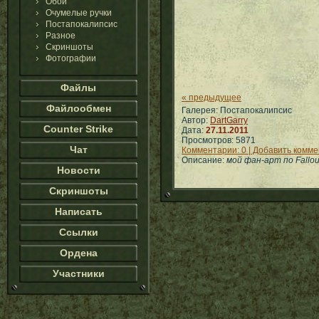
Обои
Очумелые ручки
Постапокалипсис
Разное
Скриншоты
Фотографии
Файлы
« предыдущее
Файлообмен
Галерея: Постапокалипсис
Автор:
DartGarry
Counter Strike
Дата:
27.11.2011
Просмотров: 5871
Чат
Комментарии: 0 | Добавить комм
Описание:
мой фан-арт по Fallou
Новости
Скриншоты
Написать
Ссылки
Ордена
Участники