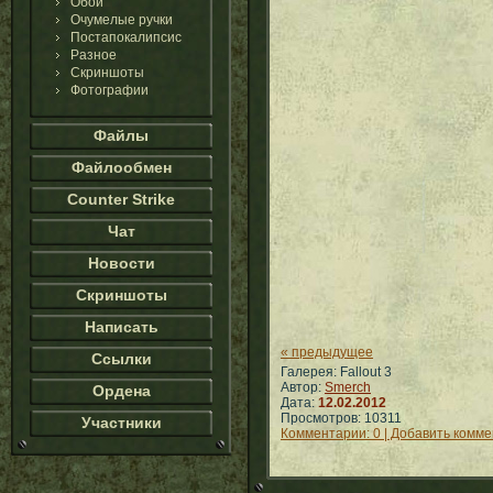
Обои
Очумелые ручки
Постапокалипсис
Разное
Скриншоты
Фотографии
Файлы
Файлообмен
Counter Strike
Чат
Новости
Скриншоты
Написать
« предыдущее
Ссылки
Галерея: Fallout 3
Автор:
Smerch
Ордена
Дата:
12.02.2012
Просмотров: 10311
Участники
Комментарии: 0 | Добавить комм