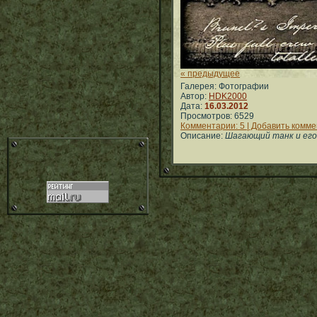
« предыдущее
Галерея: Фотографии
Автор:
HDK2000
Дата:
16.03.2012
Просмотров: 6529
Комментарии: 5 | Добавить комм
Описание:
Шагающий танк и его