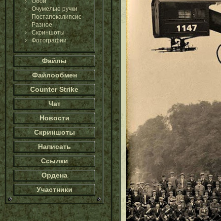
Обои
Очумелые ручки
Постапокалипсис
Разное
Скриншоты
Фотографии
Файлы
Файлообмен
Counter Strike
Чат
Новости
Скриншоты
Написать
Ссылки
Ордена
Участники