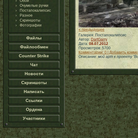
Обои
Очумелые ручки
Постапокалипсис
Разное
Скриншоты
Фотографии
« предыдущее
Галерея: Постапокалипсис
Файлы
Автор:
DartGarry
Дата:
08.07.2012
Файлообмен
Просмотров: 5700
Комментарии: 0 | Добавить комм
Counter Strike
Описание:
мой арт к проекту "Во
Чат
Новости
Скриншоты
Написать
Ссылки
Ордена
Участники