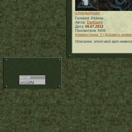
« предыдущее
Галерея: Разное
Автор:
DartGarry
Дата:
08.07.2012
Просмотров: 5406
Комментарии: 3 | Добавить комм
Описание:
этот мой арт немного 