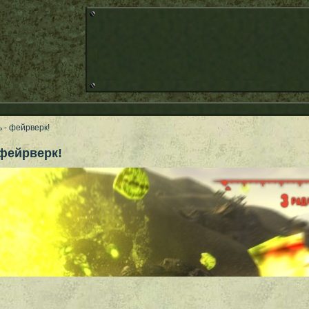
ь - фейрверк!
 фейрверк!