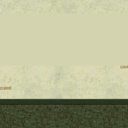
сле
ентарий