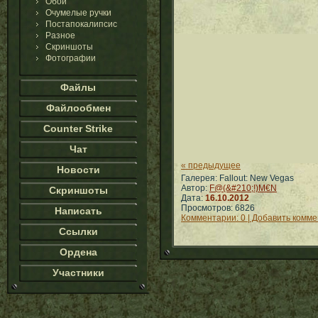
Обои
Очумелые ручки
Постапокалипсис
Разное
Скриншоты
Фотографии
Файлы
Файлообмен
Counter Strike
Чат
« предыдущее
Новости
Галерея: Fallout: New Vegas
Автор:
F@(&#210;!)M€N
Скриншоты
Дата:
16.10.2012
Просмотров: 6826
Написать
Комментарии: 0 | Добавить комм
Ссылки
Ордена
Участники