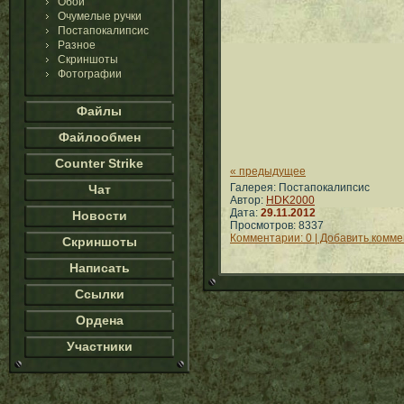
Обои
Очумелые ручки
Постапокалипсис
Разное
Скриншоты
Фотографии
Файлы
Файлообмен
Counter Strike
« предыдущее
Галерея: Постапокалипсис
Чат
Автор:
HDK2000
Дата:
29.11.2012
Новости
Просмотров: 8337
Комментарии: 0 | Добавить комм
Скриншоты
Написать
Ссылки
Ордена
Участники