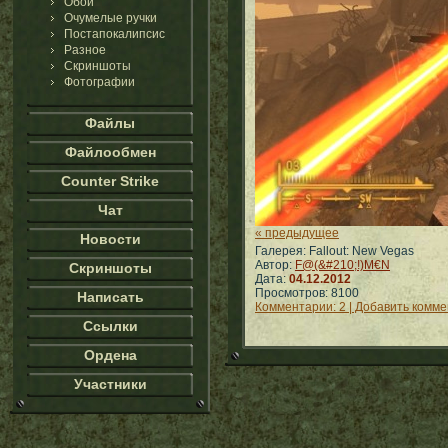
Обои
Очумелые ручки
Постапокалипсис
Разное
Скриншоты
Фотографии
Файлы
Файлообмен
Counter Strike
Чат
« предыдущее
Новости
Галерея: Fallout: New Vegas
Автор:
F@(&#210;!)M€N
Скриншоты
Дата:
04.12.2012
Просмотров: 8100
Написать
Комментарии: 2 | Добавить комм
Ссылки
Ордена
Участники