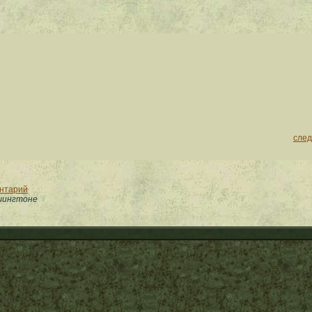
сле
ентарий
ашингтоне