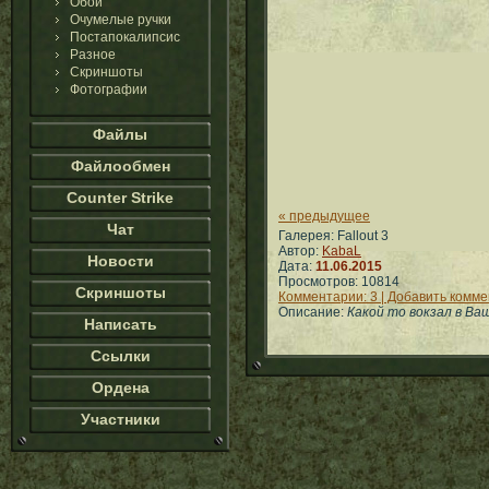
Обои
Очумелые ручки
Постапокалипсис
Разное
Скриншоты
Фотографии
Файлы
Файлообмен
Counter Strike
« предыдущее
Чат
Галерея: Fallout 3
Автор:
KabaL
Новости
Дата:
11.06.2015
Просмотров: 10814
Скриншоты
Комментарии: 3 | Добавить комм
Описание:
Какой то вокзал в В
Написать
Ссылки
Ордена
Участники