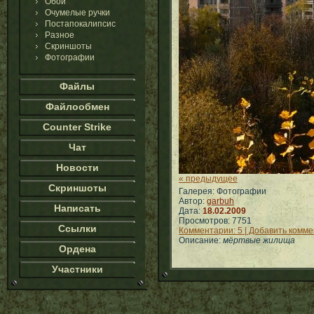
Обои
Очумелые ручки
Постапокалипсис
Разное
Скриншоты
Фотографии
Файлы
Файлообмен
Counter Strike
Чат
Новости
« предыдущее
Скриншоты
Галерея: Фотографии
Автор:
garbuh
Написать
Дата:
18.02.2009
Просмотров: 7751
Ссылки
Комментарии: 5 | Добавить комм
Описание:
мёртвые жилища
Ордена
Участники