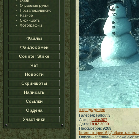
Обои
Очумелые ручки
Постапокалипсис
Разное
Скриншоты
Фотографии
Файлы
Файлообмен
Counter Strike
Чат
Новости
Скриншоты
Написать
Ссылки
Ордена
« предыдущее
Галерея: Fallout 3
Участники
Автор:
notos007
Дата:
18.02.2009
Просмотров: 9269
Комментарии: 6 | Добавить комм
Описание:
Китайцы тоже любят с