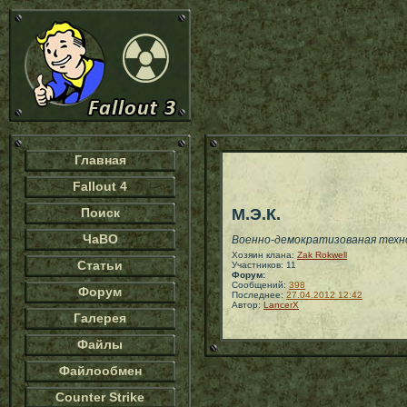
Главная
Fallout 4
Поиск
М.Э.К.
ЧаВО
Военно-демократизованая техн
Хозяин клана:
Zak Rokwell
Статьи
Участников: 11
Форум:
Сообщений:
398
Форум
Последнее:
27.04.2012 12:42
Автор:
LancerX
Галерея
Файлы
Файлообмен
Counter Strike