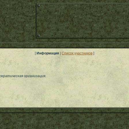
[
Информация
|
Список участников
]
ократическая организация.