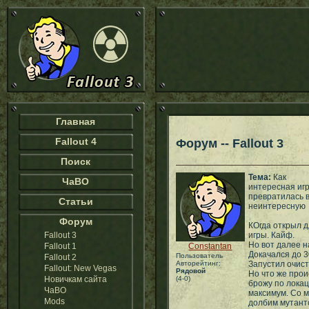
Главная
Fallout 4
Форум -- Fallout 3
Поиск
Тема:
Как
ЧаВО
интересная иг
превратилась 
Статьи
неинтересную
Форум
КОгда открыл д
Fallout 3
игры. Кайф.
Но вот далее н
Fallout 1
Constantan
Докачался до 3
Пользователь
Fallout 2
Авторейтинг:
Запустил очист
Fallout: New Vegas
Рядовой
Но что же прои
Новичкам сайта
(4-0)
брожу по локац
ЧаВО
максимум. Со м
Mods
долбим мутанто