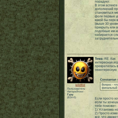
порадуют.
В этом аспекте
дополнений про
становиться ме
фоле первые у
какой бы перк 
(выше 30 уровн
прикрыть или в
подобные им иг
набирается сли
затруднительно
Тема:
RE: Как
интересная иг
превратилась 
неинтересную
Constantan
п
Вопрос - чт
wildfist
финальный 
Пользователь
Авторейтинг:
Гуру
(624-0)
Если просто хоч
если ты хочешь
тебе поможет:
1) Установка н
2) Просто изме
всё, что движет