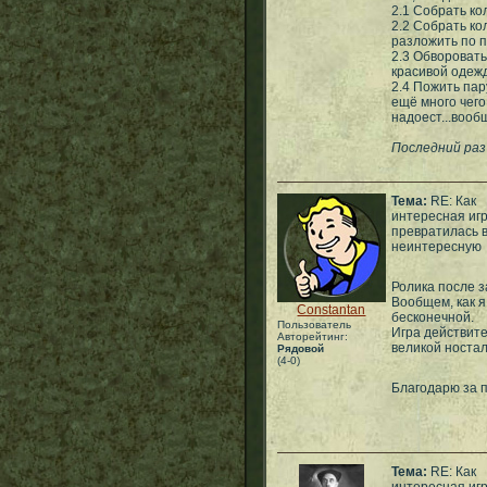
2.1 Собрать ко
2.2 Собрать ко
разложить по п
2.3 Обворовать
красивой одеж
2.4 Пожить пар
ещё много чего
надоест...вооб
Последний раз
Тема:
RE: Как
интересная иг
превратилась 
неинтересную
Ролика после з
Вообщем, как я
Constantan
бесконечной.
Пользователь
Игра действит
Авторейтинг:
великой ностал
Рядовой
(4-0)
Благодарю за
Тема:
RE: Как