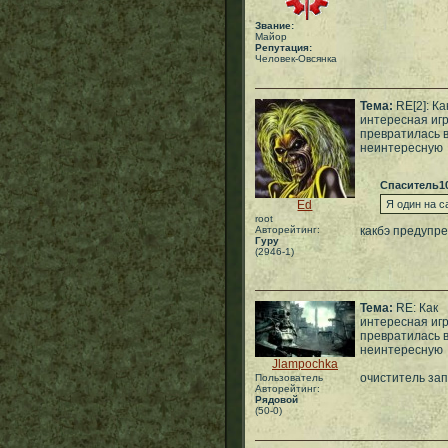
Звание:
Майор
Репутация:
Человек-Овсянка
Тема:
RE[2]: Ка
интересная иг
превратилась 
неинтересную
Спаситель1
Ed
Я один на с
root
Авторейтинг:
какбэ предупр
Гуру
(2946-1)
Тема:
RE: Как
интересная иг
превратилась 
неинтересную
Jlampochka
очиститель зап
Пользователь
Авторейтинг:
Рядовой
(50-0)