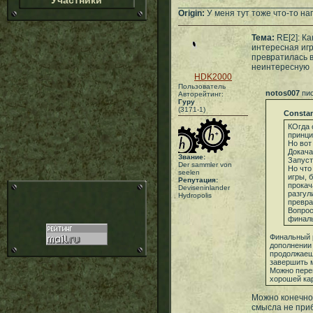
Участники
___________________________
Origin:
У меня тут тоже что-то нап
Тема:
RE[2]: Ка
интересная иг
превратилась 
неинтересную
HDK2000
Пользователь
notos007
пис
Авторейтинг:
Гуру
(3171-1)
Consta
КОгда 
принци
Но вот
Докача
Звание:
Запуст
Der sammler von
Но что
seelen
игры, 
Репутация:
прокач
Deviseninlander
разгул
Hydropolis
превра
Вопрос
финаль
Финальный 
дополнении
продолжаешь
завершить м
Можно переп
хорошей ка
Можно конечно 
смысла не приб