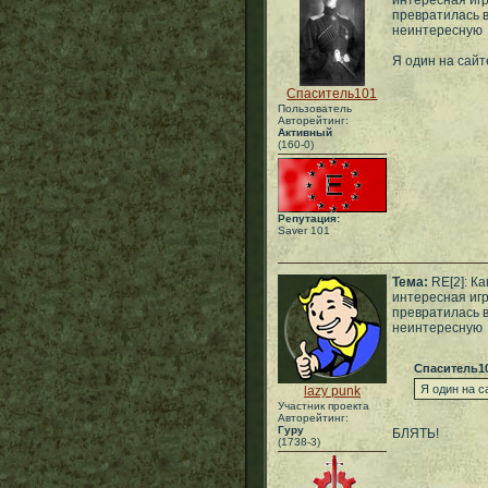
интересная иг
превратилась 
неинтересную
Я один на сайт
Спаситель101
Пользователь
Авторейтинг:
Активный
(160-0)
Репутация:
Saver 101
Тема:
RE[2]: Ка
интересная иг
превратилась 
неинтересную
Спаситель1
Я один на с
lazy punk
Участник проекта
Авторейтинг:
Гуру
БЛЯТЬ!
(1738-3)