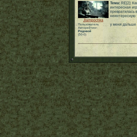
Тема:
RE[2]: Ка
интересная иг
превратилась 
неинтересную
Jlampochka
у меня дальше
Пользователь
Авторейтинг:
Рядовой
(50-0)