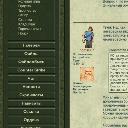
Ролевая игра
Вопрос - что м
финальный рол
Ордена
Творчество
Забор
Стрелка
Кладбище
Тема:
RE: Как
Горячие темы
интересная иг
Поиск
превратилась 
неинтересную
Галерея
notos007
Constantan
п
Файлы
Пользователь
КОгда откры
Авторейтинг:
принципу иг
Гуру
Файлообмен
Но вот дале
(2384-1)
Докачался д
Запустил оч
Counter Strike
Но что же п
брожу по ло
Чат
максимум. С
долбим мут
Звание:
Новости
Глава ордена
Вопрос - чт
Репутация:
финальный 
Gentlemen
Скриншоты
Финальный рол
дополнении бр
Написать
продолжаешь игр
завершить можн
Ссылки
Можно перепрой
хорошей кармо
Ордена
Последний раз