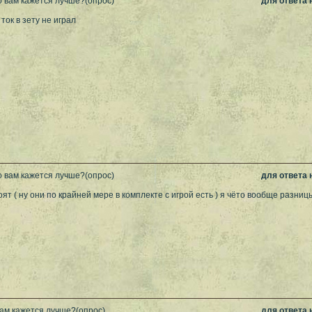
о вам кажется лучше?(опрос)
для ответа
ток в зету не играл
о вам кажется лучше?(опрос)
для ответа
тоят ( ну они по крайней мере в комплекте с игрой есть ) я чёто вообще разниц
вам кажется лучше?(опрос)
для ответа