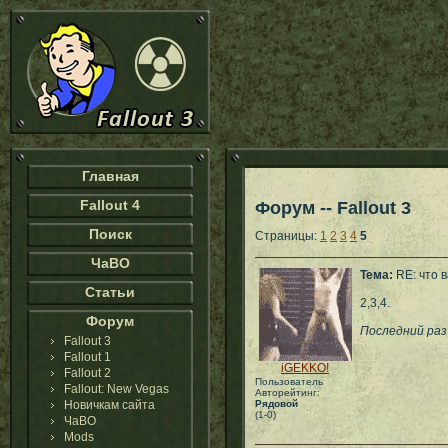
Главная
Fallout 4
Форум -- Fallout 3
Поиск
Страницы:
1
2
3
4
5
ЧаВО
Тема:
RE: что 
Статьи
2,3,4.
Форум
Последний раз 
Fallout 3
Fallout 1
iGEKKO!
Fallout 2
Пользователь
Fallout: New Vegas
Авторейтинг:
Новичкам сайта
Рядовой
(1-0)
ЧаВО
Mods