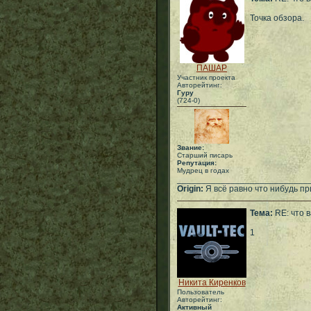
Точка обзора.
ПАШАР
Участник проекта
Авторейтинг:
Гуру
(724-0)
Звание:
Старший писарь
Репутация:
Мудрец в годах
___________________________
Origin:
Я всё равно что нибудь при
Тема:
RE: что 
1
Никита Киренков
Пользователь
Авторейтинг:
Активный