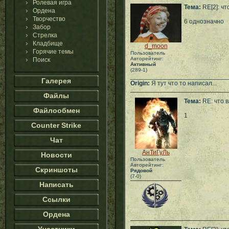
Ролевая игра
Тема:
RE[2]: чт
Ордена
Творчество
6 однозначно
Забор
Стрелка
Кладбище
d_moon
Горячие темы
Пользователь
Авторейтинг:
Поиск
Активный
(289-1)
___________________________
Галерея
Origin:
Я тут что то написал...
Файлы
Тема:
RE: что 
Файлообмен
1
Counter Strike
Чат
АнТиГуЛь
Новости
Пользователь
Авторейтинг:
Скриншоты
Рядовой
(7-0)
Написать
Ссылки
Ордена