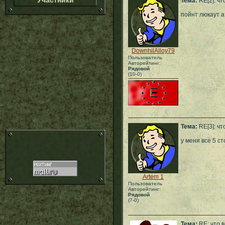
Участники
Тема:
RE[2]: чт
пойнт люкаут а 
DownhilAlloy79
Пользователь
Авторейтинг:
Рядовой
(10-0)
Тема:
RE[3]: чт
у меня все 5 с
Artem 1
Пользователь
Авторейтинг:
Рядовой
(7-0)
Тема:
RE: что 