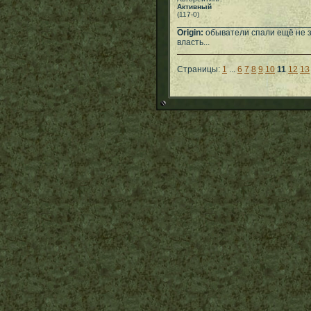
Активный
(117-0)
___________________________
Origin:
обыватели спали ещё не з
власть...
Страницы:
1
...
6
7
8
9
10
11
12
13