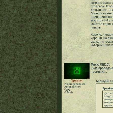
каждого врага 
стрельбы. В об
дистанция - пл
бронированных
небронированны
всю игру 3-4 с
как стал ходит
чинить.
Короче, напарн
хороши, но в В
сказал, я тоск
которые ничего
Тема:
RE[10]:
Куда пропадаю
наемники...
Speaker
AndreyBS
пи
Участник проекта
Авторейтинг:
Speaker
Гуру
(794-0)
ну о ч
скидать
напарн
какаят
дырам 