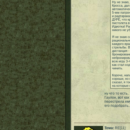
Ну не знаю,
Кросса, дал
автоматичес
5-мм патрон
и радтарака
ДУРЕ, что к
пистолета 
Идиотка! Ра
никого не у
Я не знаю с
рационально
каждого вра
стрельбы. В
дистанция -
бронирован
небронирова
всю игру 3-
как стал хо
чинить.
Короче, нап
хороши, но 
сказал, я т
на которые 
ну что то есть
Гаулон, вот ка
перестрела ему
его подобрать....
Тема:
RE[11]: