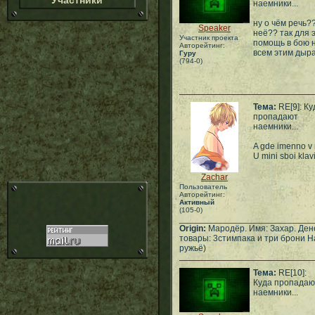
Участники
наемники...
ну о чём речь?
Speaker
неё?? так для э
Участник проекта
помощь в бою н
Авторейтинг:
всем этим дыра
Гуру
(794-0)
Тема:
RE[9]: Ку
пропадают
наемники...
A gde imenno v 
U mini sboi kla
Zachar
Пользователь
Авторейтинг:
Активный
(105-0)
___________________________
Origin:
Мародёр. Имя: Захар. Дене
товары: 3стимпака и три брони Н
ружьё)
Тема:
RE[10]:
Куда пропадаю
наемники...