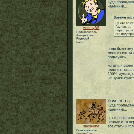
Куда пропадаю
наемники...
Speaker
писа
ну что то е
Гаулон, вот
AndreyBS
перестрела 
Пользователь
его подобрать
Авторейтинг:
Рядовой
(12-0)
надо было ему 
меня их сотни 
пользуюсь
кстати, я скоро
включить огран
100%. думаю, к
не нужен будет
Тема:
RE[12]:
Куда пропадаю
наемники...
вот и левел ка
ненадо а то п
shoseone
все статы и го
Пользователь
Авторейтинг: