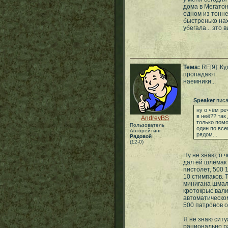
дома в Мегатон
одном из тонне
быстренько на
убегала... это 
Тема:
RE[9]: Ку
пропадают
наемники...
Speaker
писа
ну о чём ре
в неё?? так 
AndreyBS
только помо
Пользователь
один по все
Авторейтинг:
рядом...
Рядовой
(12-0)
Ну не знаю, о ч
дал ей шлемак
пистолет, 500 
10 стимпаков. 
минигана шмаля
кротокрыс вали
автоматическо
500 патронов о
Я не знаю ситу
рационально р