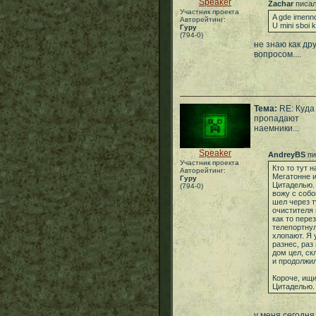
Speaker
Zachar
писал
Участник проекта
A gde imenno
Авторейтинг:
U mini sboi 
Гуру
(794-0)
не знаю как др
вопросом....
Тема:
RE: Куда
пропадают
наемники...
Speaker
AndreyBS
пи
Участник проекта
Кто то тут 
Авторейтинг:
Мегатонне и
Гуру
Цитаделью. 
(794-0)
вожу с собо
шел через т
очистителя 
как то пере
телепортнул
хлопают. Я
разнес, раз
дом цел, ск
и продолжил 
Короче, ищ
Цитаделью.
у меня сегодня