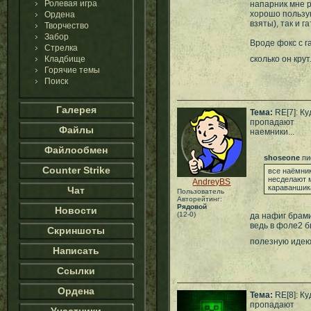
Ролевая игра
напарник мне 
хорошо пользую
Ордена
взяты), так и 
Творчество
Забор
Вроде фокс с г
Стрелка
Кладбище
сколько он крут.
Горячие темы
Поиск
Галерея
Тема:
RE[7]: Ку
пропадают
Файлы
наемники...
Файлообмен
shoseone
пи
Counter Strike
все наёмни
несделают м
AndreyBS
караваншик
Чат
Пользователь
Авторейтинг:
Рядовой
Новости
(12-0)
да нафиг брами
ведь в фоле2 б
Скриншоты
полезную идею
Написать
Ссылки
Ордена
Тема:
RE[8]: Ку
пропадают