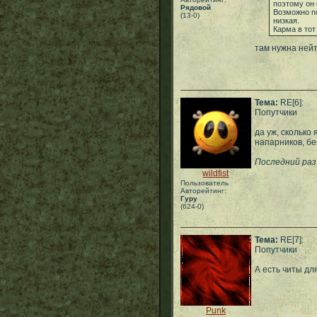
поэтому он 
Рядовой
Возможно по
(13-0)
низкая.
Карма в то
там нужна ней
Тема:
RE[6]:
Попутчики
да уж, сколько
напарников, бе
Последний раз
wildfist
Пользователь
Авторейтинг:
Гуру
(624-0)
Тема:
RE[7]:
Попутчики
А есть читы дл
Punk