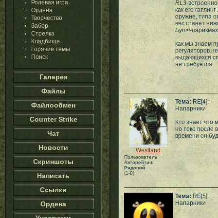
Ролевая игра
RL3
-встроенно
как его гатлин
Ордена
оружие, типа о
Творчество
вес станет ниж
Забор
Бутч
-парикмах
Стрелка
Кладбище
как мы знаем п
Горячие темы
регуляторов н
Поиск
выдающихся спо
не требуется.
Галерея
Файлы
Тема:
RE[4]:
Файлообмен
Напарники
Counter Strike
Кто знает что 
но токо после 
Чат
времени он буд
Новости
Westland
Пользователь
Скриншоты
Авторейтинг:
Рядовой
(1-0)
Написать
Ссылки
Тема:
RE[5]:
Напарники
Ордена