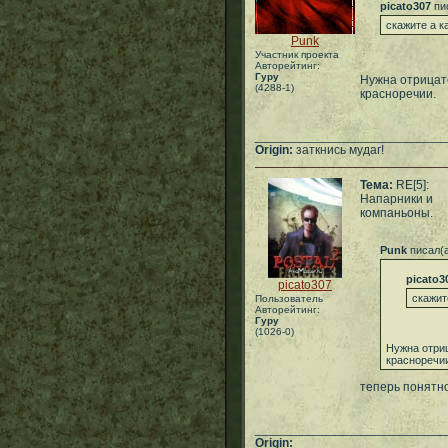
picato307
пи
скажите а к
Punk
Участник проекта
Авторейтинг:
Гуру
Нужна отрицат
(4288-1)
красноречии.
___________________________
Origin:
заткнись мудаг!
Тема:
RE[5]:
Напарники и
компаньоны.
Punk
писал(
picato3
picato307
скажит
Пользователь
Авторейтинг:
Гуру
(1026-0)
Нужна отри
красноречи
теперь понятно
___________________________
Origin: