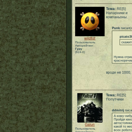
Тема:
RE[5]:
Напарники и
компаньоны.
Punk
писал(
picato3
wildfist
скажит
Пользователь
Авторейтинг:
Гуру
(624-0)
Нужна отри
красноречи
вроде не 1000,
Тема:
RE[5]:
Попутчики
ddmitrij
писа
А кому-нибу
Пройдя квес
автостоянки
Galun
какой то же
Пользователь
всех робото
Авторейтинг: