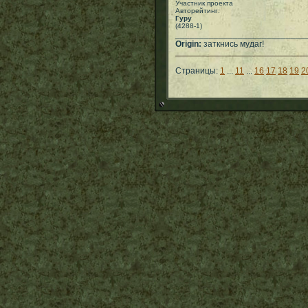
Участник проекта
Авторейтинг:
Гуру
(4288-1)
___________________________
Origin:
заткнись мудаг!
Страницы:
1
...
11
...
16
17
18
19
2