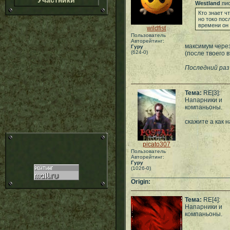
Участники
Westland
пис
Кто знает ч
но токо пос
времени он 
wildfist
Пользователь
Авторейтинг:
максимум через
Гуру
(624-0)
(после твоего 
Последний раз
Тема:
RE[3]:
Напарники и
компаньоны.
скажите а как 
picato307
Пользователь
Авторейтинг:
Гуру
(1026-0)
___________________________
Origin:
Тема:
RE[4]:
Напарники и
компаньоны.