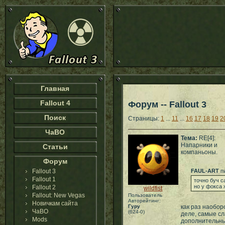
Главная
Fallout 4
Форум -- Fallout 3
Поиск
Страницы:
1
...
11
...
16
17
18
19
2
ЧаВО
Тема:
RE[4]:
Напарники и
Статьи
компаньоны.
Форум
Fallout 3
FAUL-ART
пи
Fallout 1
точно буч 
но у фокса
Fallout 2
wildfist
Fallout: New Vegas
Пользователь
Авторейтинг:
Новичкам сайта
Гуру
как раз наобор
ЧаВО
(624-0)
деле, самые сл
Mods
дополнительны