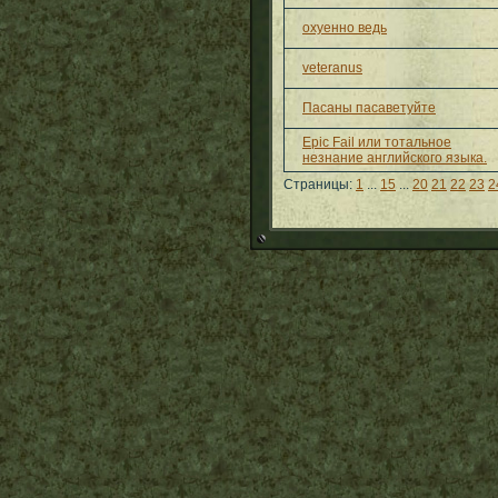
охуенно ведь
veteranus
Пасаны пасаветуйте
Epic Fail или тотальное
незнание английского языка.
Страницы:
1
...
15
...
20
21
22
23
2