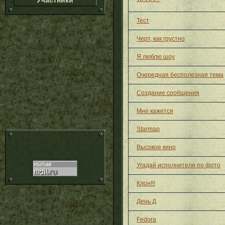
Участники
Тест
Черт, как грустно
Я люблю шоу
Очередная бесполезная тема
Создание сообщения
Мне кажется
Starmap
Высокое кино
Угадай исполнителя по фото
Клон!!!
День Д
Fedora