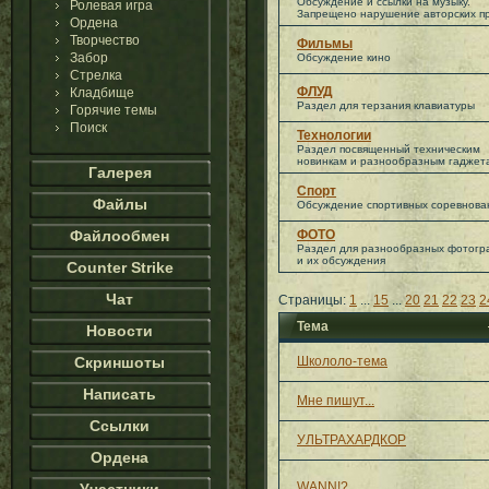
Обсуждение и ссылки на музыку.
Ролевая игра
Запрещено нарушение авторских пр
Ордена
Творчество
Фильмы
Забор
Обсуждение кино
Стрелка
ФЛУД
Кладбище
Раздел для терзания клавиатуры
Горячие темы
Поиск
Технологии
Раздел посвященный техническим
новинкам и разнообразным гаджет
Галерея
Спорт
Файлы
Обсуждение спортивных соревнова
Файлообмен
ФОТО
Раздел для разнообразных фотог
и их обсуждения
Counter Strike
Чат
Страницы:
1
...
15
...
20
21
22
23
2
Тема
Новости
Скриншоты
Школоло-тема
Написать
Мне пишут...
Ссылки
УЛЬТРАХАРДКОР
Ордена
WANN!?