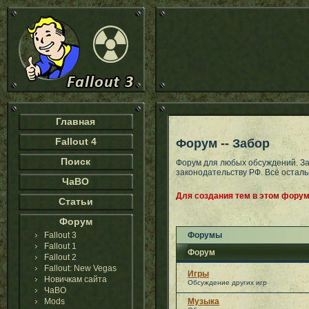
Главная
Fallout 4
Форум -- Забор
Поиск
Форум для любых обсуждений. З
законодательству РФ. Всё остал
ЧаВО
Для создания тем в этом форум
Статьи
Форум
Fallout 3
Форумы
Fallout 1
Форум
Fallout 2
Fallout: New Vegas
Игры
Новичкам сайта
Обсуждение других игр
ЧаВО
Mods
Музыка