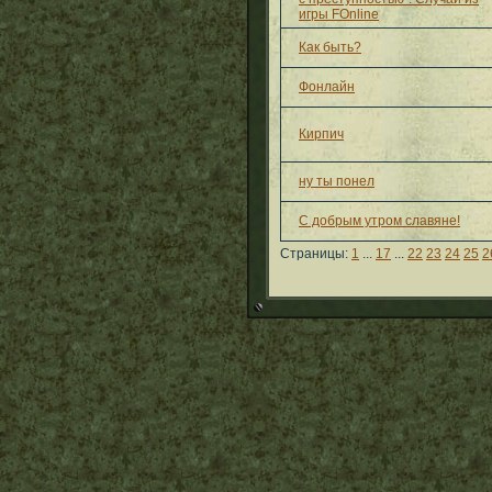
игры FOnline
Как быть?
Фонлайн
Кирпич
ну ты понел
С добрым утром славяне!
Страницы:
1
...
17
...
22
23
24
25
2