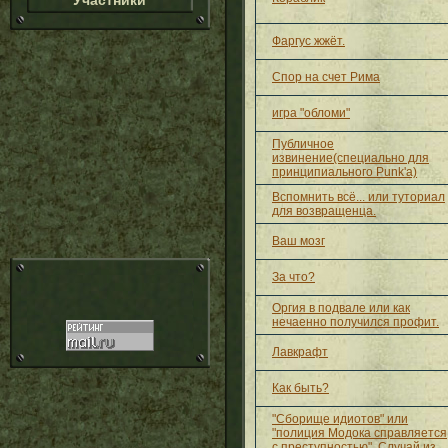
Участники
Фаргус жжёт.
Спор на счет Рима
игра "обломи"
Публичное
извинение(специально для
принципиального Punk'a)
Вспомнить всё... или туториал
для возвращенца.
Ваш мозг
За что?
Оргия в подвале или как
нечаенно получился профит.
Лавкрафт
Как быть?
"Сборище идиотов" или
"полиция Модока справляется
с преступностью". Случай из