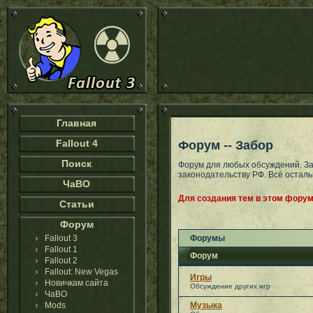
Главная
Fallout 4
Форум -- Забор
Поиск
Форум для любых обсуждений. З
законодательству РФ. Всё остал
ЧаВО
Для создания тем в этом форум
Статьи
Форум
Fallout 3
Форумы
Fallout 1
Форум
Fallout 2
Fallout: New Vegas
Игры
Новичкам сайта
Обсуждение других игр
ЧаВО
Mods
Музыка