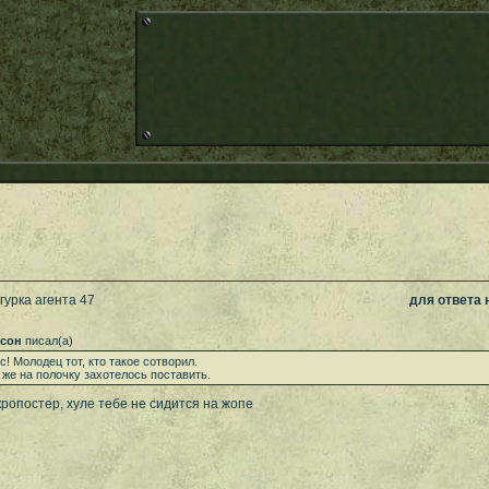
гурка агента 47
для ответа
ксон
писал(а)
с! Молодец тот, кто такое сотворил.
 же на полочку захотелось поставить.
ропостер, хуле тебе не сидится на жопе