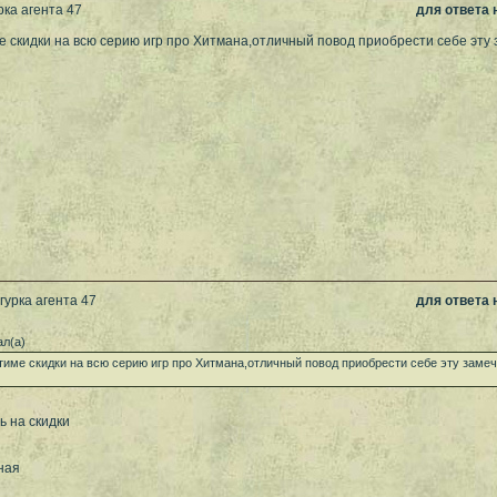
рка агента 47
для ответа
е скидки на всю серию игр про Хитмана,отличный повод приобрести себе эту 
гурка агента 47
для ответа
л(а)
тиме скидки на всю серию игр про Хитмана,отличный повод приобрести себе эту заме
ь на скидки
ная