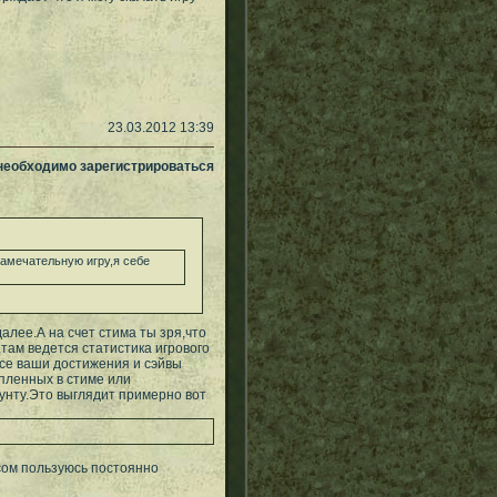
23.03.2012 13:39
 необходимо зарегистрироваться
замечательную игру,я себе
алее.А на счет стима ты зря,что
там ведется статистика игрового
все ваши достижения и сэйвы
пленных в стиме или
унту.Это выглядит примерно вот
исом пользуюсь постоянно