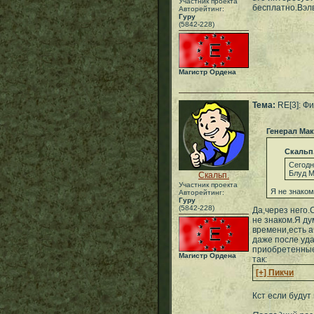
Участник проекта
бесплатно.Вэл
Авторейтинг:
Гуру
(5842-228)
Магистр Ордена
Тема:
RE[3]: Фи
Генерал Ма
Скальп
Сегодн
Блуд М
Скальп.
Участник проекта
Я не знако
Авторейтинг:
Гуру
(5842-228)
Да,через него.
не знаком.Я ду
времени,есть а
даже после уда
приобретенные
Магистр Ордена
так:
[+] Пикчи
Кст если будут