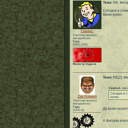
Тема:
RE: Фигу
Сегодня в стим
Мани купил.
Скальп.
Участник проекта
Авторейтинг:
Гуру
(5842-228)
Магистр Ордена
Тема:
RE[2]: Фи
Скальп.
писа
Сегодня в с
Zak Rokwell
купил.
Участник проекта
Авторейтинг:
Гуру
Да всем насрат
(1241-0)
А фигурка клас