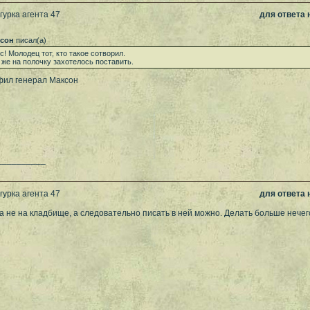
гурка агента 47
для ответа
ксон
писал(а)
с! Молодец тот, кто такое сотворил.
 же на полочку захотелось поставить.
ил генерал Максон
__________
гурка агента 47
для ответа
 не на кладбище, а следовательно писать в ней можно. Делать больше нечег