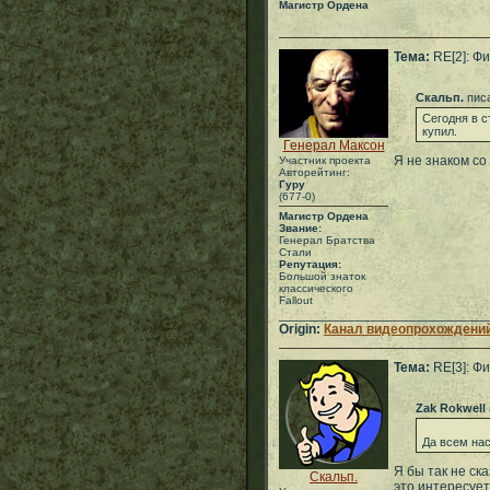
Магистр Ордена
Тема:
RE[2]: Фи
Скальп.
писа
Сегодня в с
купил.
Генерал Максон
Я не знаком с
Участник проекта
Авторейтинг:
Гуру
(677-0)
Магистр Ордена
Звание:
Генерал Братства
Стали
Репутация:
Большой знаток
классического
Fallout
___________________________
Origin:
Канал видеопрохождений
Тема:
RE[3]: Фи
Zak Rokwell
Да всем нас
Я бы так не ск
Скальп.
это интересует