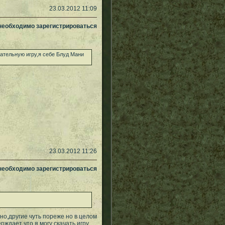
23.03.2012 11:09
 необходимо зарегистрироваться
чательную игру,я себе Блуд Мани
23.03.2012 11:26
 необходимо зарегистрироваться
но,другие чуть пореже но в целом
ждает что я могу скачать игру