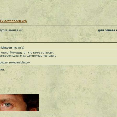
__________
 и летсплеев игр
гурка агента 47
для ответа
л Максон
писал(а)
 класс! Молодец тот, кто такое сотворил.
акого же на полочку захотелось поставить.
рофил генерал Максон
ал.
__________