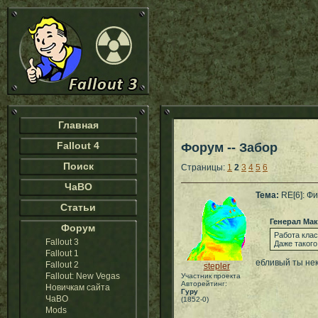
Главная
Fallout 4
Форум -- Забор
Поиск
Страницы:
1
2
3
4
5
6
ЧаВО
Тема:
RE[6]: Фи
Статьи
Генерал Ма
Форум
Работа клас
Fallout 3
Даже такого
Fallout 1
ебливый ты нек
Fallout 2
stepler
Fallout: New Vegas
Участник проекта
Авторейтинг:
Новичкам сайта
Гуру
ЧаВО
(1852-0)
Mods