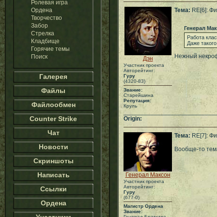
Ролевая игра
Ордена
Тема:
RE[6]: Фи
Творчество
Забор
Генерал Ма
Стрелка
Работа клас
Кладбище
Даже такого
Горячие темы
Нежный некроф
Поиск
Дэн
Участник проекта
Авторейтинг:
Галерея
Гуру
(4320-83)
Файлы
Звание:
Старейшина
Репутация:
Файлообмен
Круль
___________________________
Counter Strike
Origin:
Чат
Тема:
RE[7]: Фи
Новости
Вообще-то тема
Скриншоты
Написать
Генерал Максон
Участник проекта
Авторейтинг:
Ссылки
Гуру
(677-0)
Ордена
Магистр Ордена
Звание:
Генерал Братства