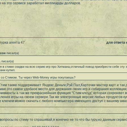
в на это сервисе заработал миллиарды долларов.
гурка агента 47
для ответа
ксон
писал(а)
.
писал(а)
я в стиме скидки на всю серию игр про Хитмана,отличный повод приобрести себе эту 
ани купил.
м со Стимом. Ты через Web-Money игры покупаешь?
Стим также поддерживает Яндекс Деньги,Рэй Пал,Карточки мастер карт и так д
маю это самое удобное место для держания своих игр и собирания коллекции,
чивменты а так же прекраснейшая функция "Стим клоуд" которая сохроняет 
ления игры на своем сервере.Так же электронные версии любых продуктов ку
 ключем можно скачать с любого компьютера имеющего доступ с вашему акка
 вопросы по стиму то спрашивай,я конечно не то что бы гуру,но данным серв