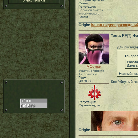
Участники
Стали
Репутация:
Большой знаток
классического
Fallout
___________________________
Origin:
Канал видеопрохождений
Тема:
RE[7]: Фи
Дэн
писал(а)
Генера
Работа
Даже т
МОрмон
Участник проекта
Нежный нек
Авторейтинг:
Гуру
(4678-0)
Как ёбнутый рж
Репутация:
Скучный мудак
___________________________
Origin: