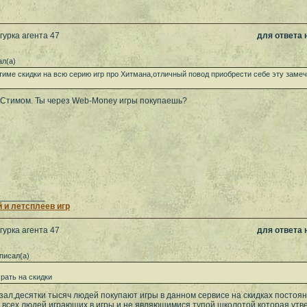
гурка агента 47
для ответа
л(а)
тиме скидки на всю серию игр про Хитмана,отличный повод приобрести себе эту заме
о Стимом. Ты через Web-Money игры покупаешь?
__________
 и летсплеев игр
гурка агента 47
для ответа
писал(а)
рать на скидки
азал,десятки тысяч людей покупают игры в данном сервисе на скидках постоян
 всех людей играющих в игры и не являющимися тупой школотой которая утвер