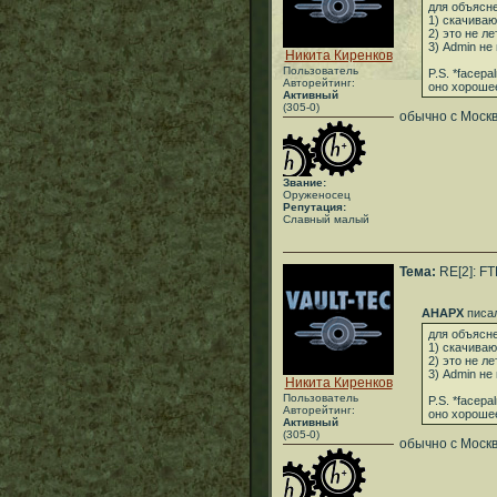
для объясн
1) скачива
2) это не 
3) Admin не
Никита Киренков
Пользователь
P.S. *facep
Авторейтинг:
оно хорошее
Активный
(305-0)
обычно с Москв
Звание:
Оруженосец
Репутация:
Славный малый
Тема:
RE[2]: FT
АНАРХ
писал
для объясн
1) скачива
2) это не 
3) Admin не
Никита Киренков
Пользователь
P.S. *facep
Авторейтинг:
оно хорошее
Активный
(305-0)
обычно с Москв