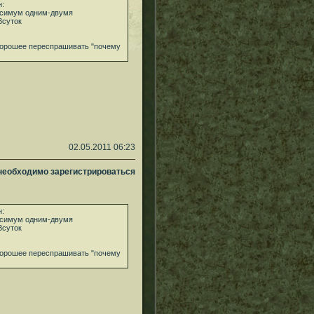
н:
аксимум одним-двумя
3суток
о хорошее переспрашивать "почему
02.05.2011 06:23
 необходимо зарегистрироваться
н:
аксимум одним-двумя
3суток
о хорошее переспрашивать "почему