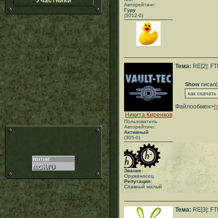
Участники
Авторейтинг:
Гуру
(3012-0)
Тема:
RE[2]: FT
Show
писал(
как скачать
Файлообмен>
h
Никита Киренков
Пользователь
Авторейтинг:
Активный
(305-0)
Звание:
Оруженосец
Репутация:
Славный малый
Тема:
RE[3]: FT