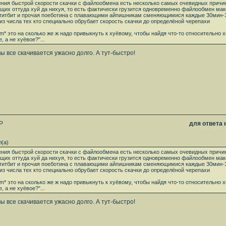
ения быстрой скорости скачки с файлообмена есть несколько самых очевидных причи
ющих оттуда хуй да нихуя, то есть фактически грузится одновременно файлообмен м
летитбит и прочая поеботина с плавающими айпишникам сменяющимися каждые 30мин-
 из числа тех кто специально обрубает скорость скачки до определёной черепахи
alm* это на сколько же ж надо привыкнуть к хуёвому, чтобы найдя что-то относительн
, а не хуёвое?"...
ы все скачивается ужасно долго. А тут-быстро!
P
для ответа
(а)
ения быстрой скорости скачки с файлообмена есть несколько самых очевидных причи
ющих оттуда хуй да нихуя, то есть фактически грузится одновременно файлообмен м
летитбит и прочая поеботина с плавающими айпишникам сменяющимися каждые 30мин-
 из числа тех кто специально обрубает скорость скачки до определёной черепахи
alm* это на сколько же ж надо привыкнуть к хуёвому, чтобы найдя что-то относительн
, а не хуёвое?"...
ы все скачивается ужасно долго. А тут-быстро!