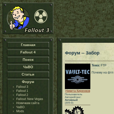
Главная
Fallout 4
Форум -- Забор
Поиск
Тема:
FTP
ЧаВО
Почему на фтп 
Статьи
Форум
Fallout 3
Fallout 1
Никита Киренков
Пользователь
Fallout 2
Авторейтинг:
Fallout: New Vegas
Активный
Новичкам сайта
(305-0)
ЧаВО
Mods