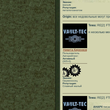
Звание:
маньяк
Репутация:
паталогоанатом
___________________________
Origin:
все недовольные могут пр
Тема:
RE[2]: FT
я несколько ме
Никита Киренков
Пользователь
Авторейтинг:
Активный
(305-0)
Звание:
Оруженосец
Репутация:
Славный малый
Тема:
RE[2]: FT
АНАРХ
писал