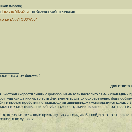
енков
писал(а)
н>
http://ftp.fallout3.ru/>
;выбираешь файл и качаешь
ru/content/bp7FSUXWp0/
__________
постов на этом форуме.)
для ответа
 быстрой скорости скачки с файлообмена есть несколько самых очевидных п
 оттуда хуй да нихуя, то есть фактически грузится одновременно файлообм
итбит и прочая поеботина с плавающими айпишникам сменяющимися каждые 3
 числа тех кто специально обрубает скорость скачки до определёной черепахи
* это на сколько же ж надо привыкнуть к хуёвому, чтобы найдя что-то относи
ошее, а не хуёвое?"...