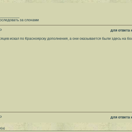
__________
оследовать за слонами
P
для ответа
сяцев искал по Красноярску дополнения, а они оказывается были здесь на б
P
для ответа
(а)