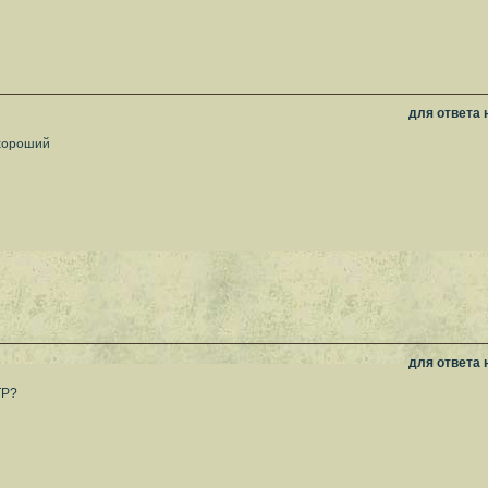
для ответа
 хороший
для ответа
TP?