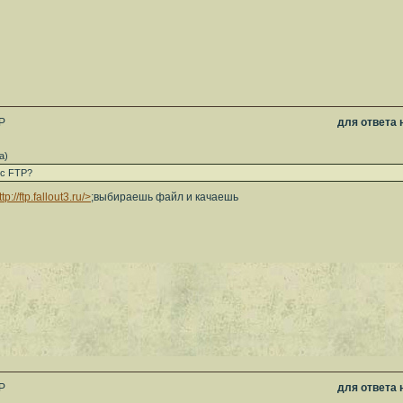
P
для ответа
а)
 с FTP?
ttp://ftp.fallout3.ru/>
;выбираешь файл и качаешь
P
для ответа