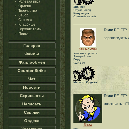
Ролевая игра
Ордена
Звание:
Оруженосец
Творчество
Репутация:
Забор
Славный малый
Стрелка
Кладбище
Горячие темы
Тема:
RE: FTP
Поиск
сервак видать
Галерея
Zak Rokwell
Файлы
Участник проекта
Авторейтинг:
Гуру
Файлообмен
(1241-0)
Counter Strike
Чат
Магистр Ордена
Новости
Скриншоты
Тема:
RE: FTP
Написать
как скачать с F
Ссылки
Ордена
Show
root