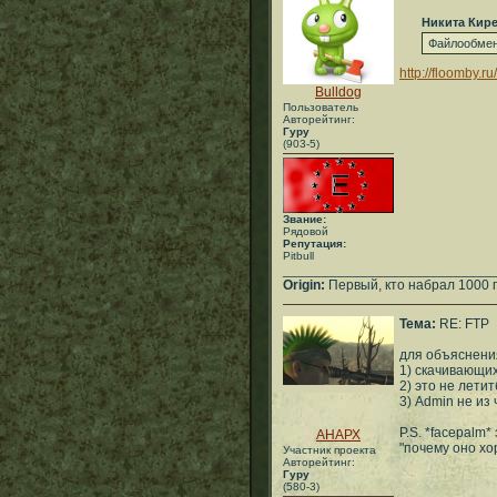
Никита Кир
Файлообме
http://floomby.
Bulldog
Пользователь
Авторейтинг:
Гуру
(903-5)
Звание:
Рядовой
Репутация:
Pitbull
___________________________
Origin:
Первый, кто набрал 1000 
Тема:
RE: FTP
для объяснения
1) скачивающих
2) это не лет
3) Admin не из
P.S. *facepalm
АНАРХ
"почему оно хор
Участник проекта
Авторейтинг:
Гуру
(580-3)