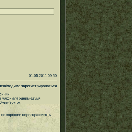
01.05.2011 09:50
 необходимо зарегистрироваться
ричин:
ен максимум одним-двумя
0мин-3суток
тельно хорошее переспрашивать